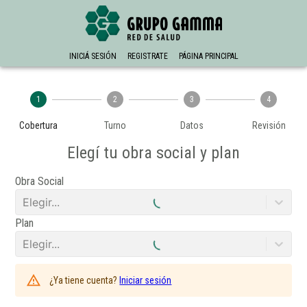
INICIÁ SESIÓN
REGISTRATE
PÁGINA PRINCIPAL
1
2
3
4
Cobertura
Turno
Datos
Revisión
Elegí tu obra social y plan
Obra Social
Elegir...
Plan
Elegir...
¿Ya tiene cuenta?
Iniciar sesión