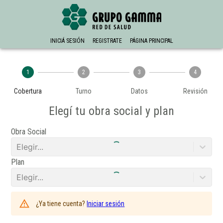
INICIÁ SESIÓN
REGISTRATE
PÁGINA PRINCIPAL
1
2
3
4
Cobertura
Turno
Datos
Revisión
Elegí tu obra social y plan
Obra Social
Elegir...
Plan
Elegir...
¿Ya tiene cuenta?
Iniciar sesión