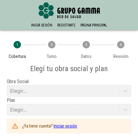
INICIÁ SESIÓN
REGISTRATE
PÁGINA PRINCIPAL
1
2
3
4
Cobertura
Turno
Datos
Revisión
Elegí tu obra social y plan
Obra Social
Elegir...
Plan
Elegir...
¿Ya tiene cuenta?
Iniciar sesión