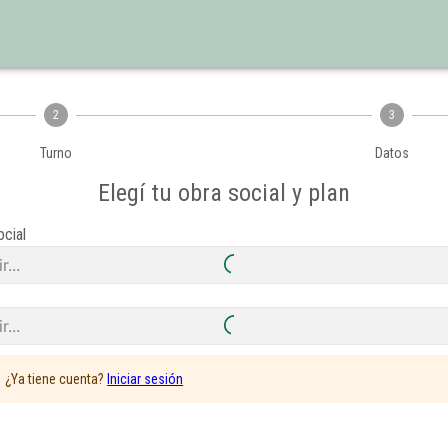
2
3
Turno
Datos
Elegí tu obra social y plan
ocial
r...
r...
¿Ya tiene cuenta?
Iniciar sesión