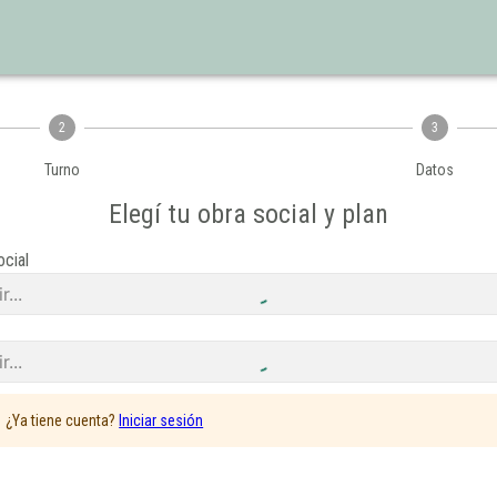
2
3
Turno
Datos
Elegí tu obra social y plan
ocial
r...
r...
¿Ya tiene cuenta?
Iniciar sesión