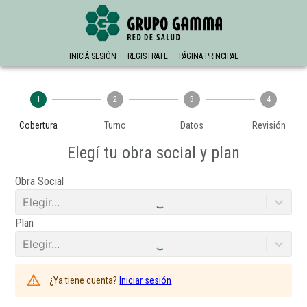
INICIÁ SESIÓN
REGISTRATE
PÁGINA PRINCIPAL
1
2
3
4
Cobertura
Turno
Datos
Revisión
Elegí tu obra social y plan
Obra Social
Elegir...
Plan
Elegir...
¿Ya tiene cuenta?
Iniciar sesión