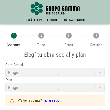
INICIÁ SESIÓN
REGISTRATE
PÁGINA PRINCIPAL
1
2
3
4
Cobertura
Turno
Datos
Revisión
Elegí tu obra social y plan
Obra Social
Elegir...
Plan
Elegir...
¿Ya tiene cuenta?
Iniciar sesión